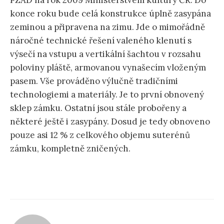
PZAD na rok 2009 Ministerstvem kultury ČR. Do
konce roku bude celá konstrukce úplně zasypána
zeminou a připravena na zimu. Jde o mimořádně
náročné technické řešení valeného klenutí s
výsečí na vstupu a vertikální šachtou v rozsahu
poloviny pláště, armovanou vynašecím vloženým
pasem. Vše prováděno výlučně tradičními
technologiemi a materiály. Je to první obnovený
sklep zámku. Ostatní jsou stále probořeny a
některé ještě i zasypány. Dosud je tedy obnoveno
pouze asi 12 % z celkového objemu suterénů
zámku, kompletně zničených.