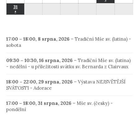
2026
2026
2026
2026
2026
2026
2026
srpna,
srpna,
srpna,
srpna,
srpna,
srpna,
srpna
(1
31
31
2026
2026
2026
2026
2026
2026
2026
●
event)
srpna,
(1
2026
event)
17:00
–
18:00
,
8 srpna, 2026
–
Tradiční Mše sv. (latina) -
sobota
09:30
–
10:30
,
16 srpna, 2026
–
Tradiční Mše sv. (latina)
- nedělní - u příležitosti svátku sv. Bernarda z Clairvaux
18:00
–
22:00
,
29 srpna, 2026
–
Výstava NEJSVĚTĚJŠÍ
SVÁTOSTI - Adorace
17:00
–
18:00
,
31 srpna, 2026
–
Mše sv. (česky) -
pondělní