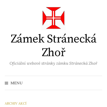
Přejít
k
obsahu
webu
Zámek Stránecká
Zhoř
Oficiální webové stránky zámku Stránecká Zhoř
MENU
ARCHIV AKCÍ