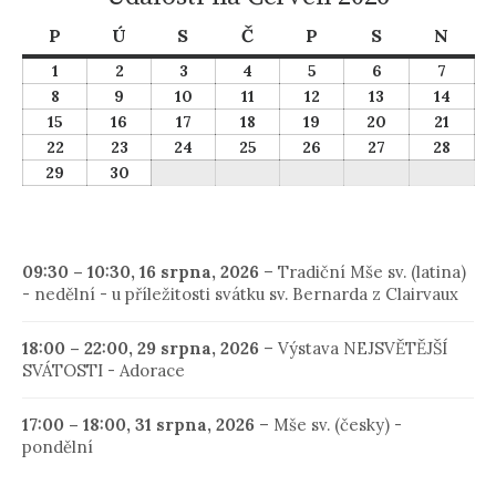
Pondělí
Úterý
Středa
Čtvrtek
Pátek
Sobota
Nedě
P
Ú
S
Č
P
S
N
1
2
3
4
5
6
7
1
2
3
4
5
6
7
června,
června,
června,
června,
června,
června,
června
8
9
10
11
12
13
14
8
9
10
11
12
13
14
2026
2026
2026
2026
2026
2026
2026
června,
června,
června,
června,
června,
června,
červn
15
16
17
18
19
20
21
15
16
17
18
19
20
21
2026
2026
2026
2026
2026
2026
2026
června,
června,
června,
června,
června,
června,
červn
22
23
24
25
26
27
28
22
23
24
25
26
27
28
2026
2026
2026
2026
2026
2026
2026
června,
června,
června,
června,
června,
června,
červn
29
30
29
30
2026
2026
2026
2026
2026
2026
2026
června,
června,
2026
2026
09:30
–
10:30
,
16 srpna, 2026
–
Tradiční Mše sv. (latina)
- nedělní - u příležitosti svátku sv. Bernarda z Clairvaux
18:00
–
22:00
,
29 srpna, 2026
–
Výstava NEJSVĚTĚJŠÍ
SVÁTOSTI - Adorace
17:00
–
18:00
,
31 srpna, 2026
–
Mše sv. (česky) -
pondělní