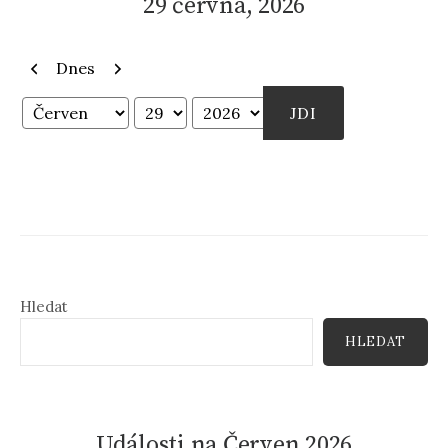
29 června, 2026
Předchozí
Další
Dnes
Měsíc
Den
Rok
Hledat
HLEDAT
Události na Červen 2026