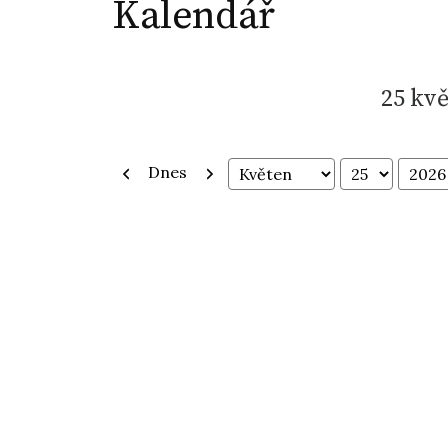
Kalendář
25 kvě
Předchozí
Další
Dnes
Měsíc
Den
Rok