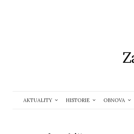
Přejít
k
obsahu
webu
Z
AKTUALITY
HISTORIE
OBNOVA