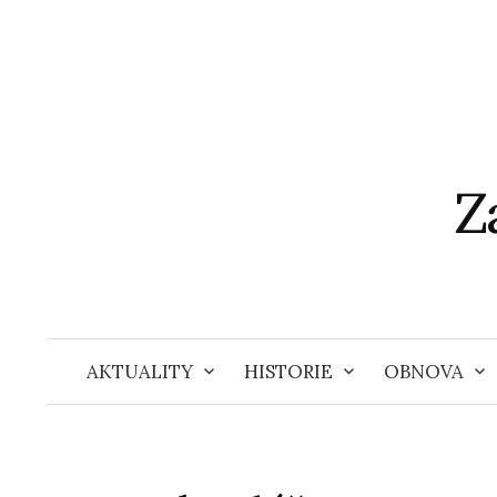
Přejít
k
obsahu
webu
Z
AKTUALITY
HISTORIE
OBNOVA