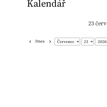
Kalendář
23 červ
Předchozí
Další
Dnes
Měsíc
Den
Rok