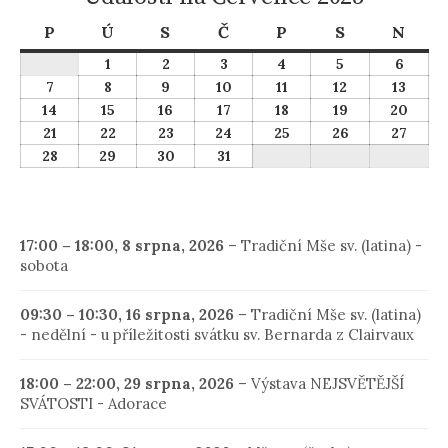
Pondělí
Úterý
Středa
Čtvrtek
Pátek
Sobota
Nedě
P
Ú
S
Č
P
S
N
1
2
3
4
5
6
1
2
3
4
5
6
července,
července,
července,
července,
července,
červen
7
8
9
10
11
12
13
7
8
9
10
11
12
13
2025
2025
2025
2025
2025
2025
července,
července,
července,
července,
července,
července,
červe
14
15
16
17
18
19
20
14
15
16
17
18
19
20
2025
2025
2025
2025
2025
2025
2025
července,
července,
července,
července,
července,
července,
červe
21
22
23
24
25
26
27
21
22
23
24
25
26
27
2025
2025
2025
2025
2025
2025
2025
července,
července,
července,
července,
července,
července,
červe
28
29
30
31
28
29
30
31
2025
2025
2025
2025
2025
2025
2025
července,
července,
července,
července,
2025
2025
2025
2025
17:00
–
18:00
,
8 srpna, 2026
–
Tradiční Mše sv. (latina) -
sobota
09:30
–
10:30
,
16 srpna, 2026
–
Tradiční Mše sv. (latina)
- nedělní - u příležitosti svátku sv. Bernarda z Clairvaux
18:00
–
22:00
,
29 srpna, 2026
–
Výstava NEJSVĚTĚJŠÍ
SVÁTOSTI - Adorace