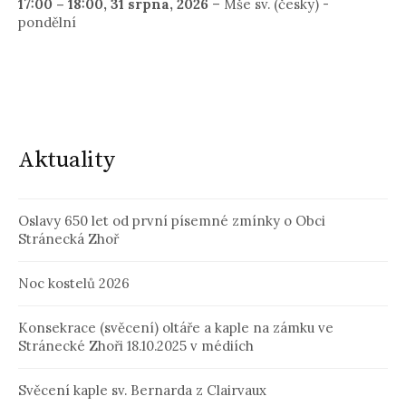
17:00
–
18:00
,
31 srpna, 2026
–
Mše sv. (česky) -
pondělní
Aktuality
Oslavy 650 let od první písemné zmínky o Obci
Stránecká Zhoř
Noc kostelů 2026
Konsekrace (svěcení) oltáře a kaple na zámku ve
Stránecké Zhoři 18.10.2025 v médiích
Svěcení kaple sv. Bernarda z Clairvaux